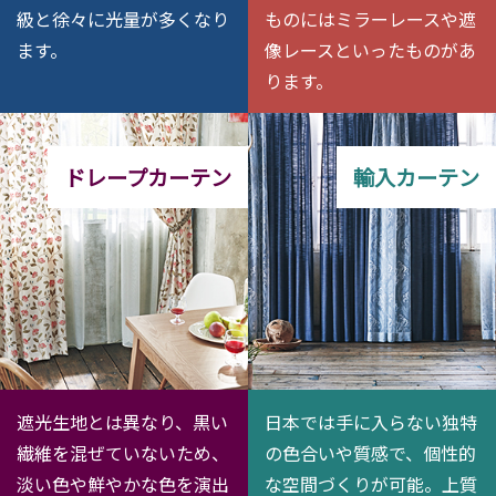
級と徐々に光量が多くなり
ものにはミラーレースや遮
ます。
像レースといったものがあ
ります。
ドレープカーテン
輸入カーテン
遮光生地とは異なり、黒い
日本では手に入らない独特
繊維を混ぜていないため、
の色合いや質感で、個性的
淡い色や鮮やかな色を演出
な空間づくりが可能。上質