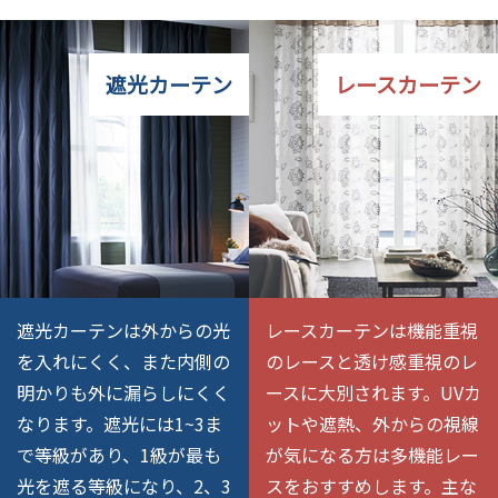
遮光カーテン
レースカーテン
遮光カーテンは外からの光
レースカーテンは機能重視
を入れにくく、また内側の
のレースと透け感重視のレ
明かりも外に漏らしにくく
ースに大別されます。UVカ
なります。遮光には1~3ま
ットや遮熱、外からの視線
で等級があり、1級が最も
が気になる方は多機能レー
光を遮る等級になり、2、3
スをおすすめします。主な