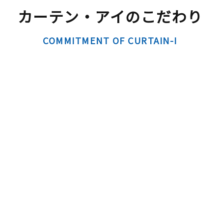
カーテン・アイのこだわり
COMMITMENT OF CURTAIN-I
へのこだわり
タグの色分けによって価格帯が決まって
600の吊見本から部屋に合わせた生地を
ば、すぐにお見積りを作成致します。頻
SALEを行っていますので、いつでもご