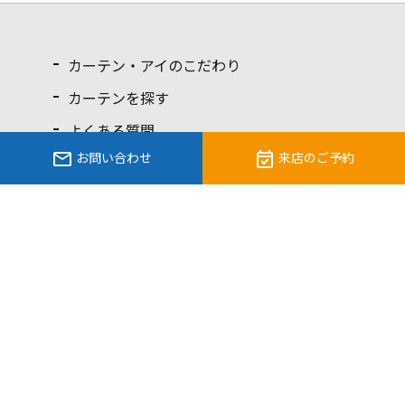
カーテン・アイのこだわり
カーテンを探す
よくある質問
お問い合わせ
来店のご予約
カーテンガイド
お知らせ
スタッフブログ
店舗案内
立川店
西東京店
個人情報保護方針
サイト利用規約